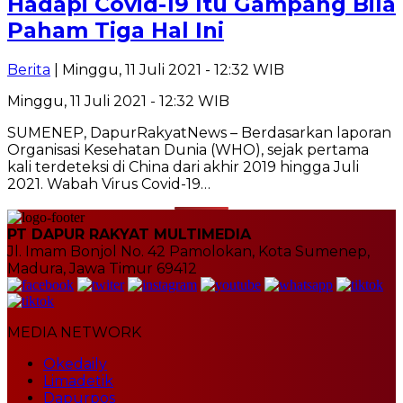
Hadapi Covid-19 Itu Gampang Bila
Paham Tiga Hal Ini
Berita
| Minggu, 11 Juli 2021 - 12:32 WIB
Minggu, 11 Juli 2021 - 12:32 WIB
SUMENEP, DapurRakyatNews – Berdasarkan laporan
Organisasi Kesehatan Dunia (WHO), sejak pertama
kali terdeteksi di China dari akhir 2019 hingga Juli
2021. Wabah Virus Covid-19…
PT DAPUR RAKYAT MULTIMEDIA
Jl. Imam Bonjol No. 42 Pamolokan, Kota Sumenep,
Madura, Jawa Timur 69412
MEDIA NETWORK
Okedaily
Limadetik
Dapurpos