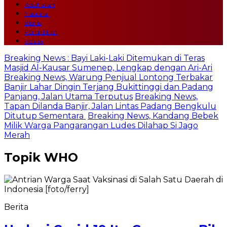
Kesehatan
Nasional
Bisnis
Pendidikan
Politik
Breaking News : Bayi Laki-Laki Ditemukan di Teras
Masjid Al-Kausar Sumenep, Lengkap dengan Ari-Ari
Breaking News, Warung Penjual Lontong Terbakar
Banjir Lahar Dingin Terjang Bukittinggi dan Padang
Panjang, Jalan Utama Terputus
Breaking News,
Tapan Dilanda Banjir, Jalan Lintas Padang Bengkulu
Ditutup Sementara
Breaking News, Kandang Bebek
Milik Warga Pangarangan Ludes Dilahap Si Jago
Merah
Topik
WHO
Berita